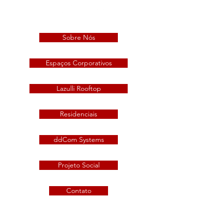
Sobre Nós
Espaços Corporativos
Lazulli Rooftop
Residenciais
ddCom Systems
Projeto Social
Contato