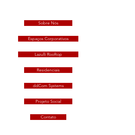
Sobre Nós
Espaços Corporativos
Lazulli Rooftop
Residenciais
ddCom Systems
Projeto Social
Contato