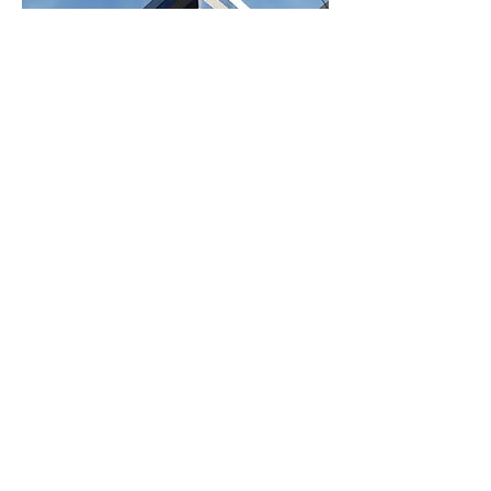
Edifício
Acác
ias
Localizado no centro comercial Alphaville,
este empreendimento possui uma
localização especial
e está próximo dos principais
pontos de Alphaville. Área Total: 980m²