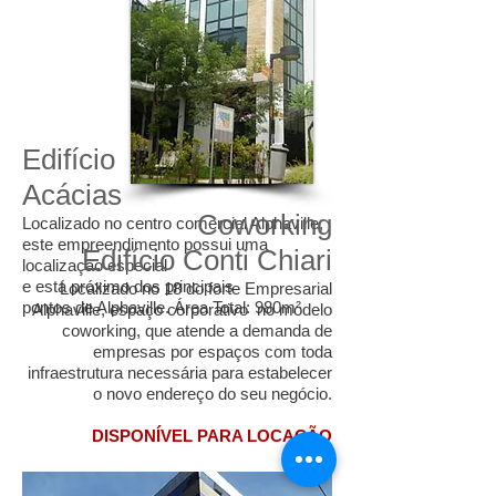
Edifício
Acác
ias
Coworking
Localizado no centro comercial Alphaville,
este empreendimento possui uma
Edifício Conti
Chiari
localização especial
e está próximo dos principais
Localizado no 18 do forte Empresarial
pontos de Alphaville. Área Total: 980m²
Alphaville, espaço corporativo no modelo
coworking, que atende a demanda de
empresas por espaços com toda
infraestrutura necessária para estabelecer
o novo endereço do seu negócio.
DISPONÍVEL PARA LOCAÇÃO